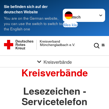
Sie befinden sich auf der
Sprache wechseln zu
deutschen Website
You are on the German website,
you can use the switch to switch to
Alles klar
the English one
Kreisverband
Mönchengladbach e.V.
Kreisverbände
Kreisverbände
Lesezeichen -
Servicetelefon