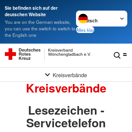
Sie befinden sich auf der
Sprache wechseln zu
deutschen Website
You are on the German website,
you can use the switch to switch to
Alles klar
the English one
Kreisverband
Mönchengladbach e.V.
Kreisverbände
Kreisverbände
Lesezeichen -
Servicetelefon