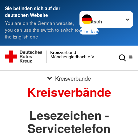
Sie befinden sich auf der
Sprache wechseln zu
deutschen Website
You are on the German website,
you can use the switch to switch to
Alles klar
the English one
Kreisverband
Mönchengladbach e.V.
Kreisverbände
Kreisverbände
Lesezeichen -
Servicetelefon