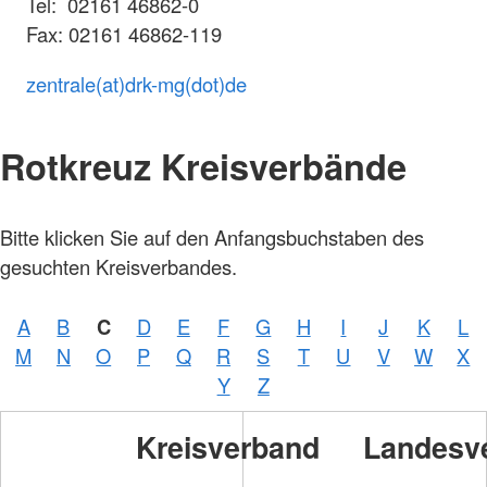
Tel: 02161 46862-0
Fax: 02161 46862-119
zentrale(at)drk-mg(dot)de
Rotkreuz Kreisverbände
Bitte klicken Sie auf den Anfangsbuchstaben des
gesuchten Kreisverbandes.
A
B
C
D
E
F
G
H
I
J
K
L
M
N
O
P
Q
R
S
T
U
V
W
X
Y
Z
Kreisverband
Landesv