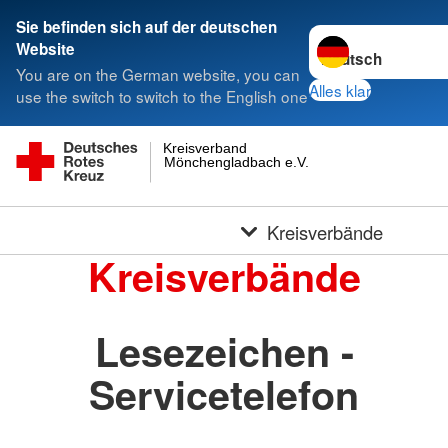
Sie befinden sich auf der deutschen
Sprache wechseln 
Website
You are on the German website, you can
Alles klar
use the switch to switch to the English one
Kreisverband
Mönchengladbach e.V.
Kreisverbände
Kreisverbände
Lesezeichen -
Servicetelefon