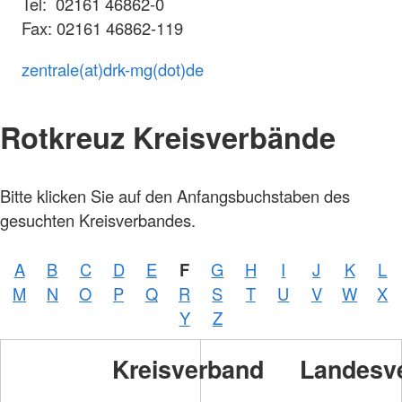
Tel: 02161 46862-0
Fax: 02161 46862-119
zentrale(at)drk-mg(dot)de
Rotkreuz Kreisverbände
Bitte klicken Sie auf den Anfangsbuchstaben des
gesuchten Kreisverbandes.
A
B
C
D
E
F
G
H
I
J
K
L
M
N
O
P
Q
R
S
T
U
V
W
X
Y
Z
Kreisverband
Landesv