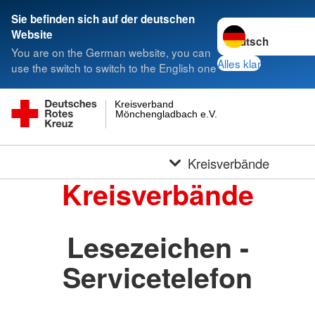
Sie befinden sich auf der deutschen
Sprache wechseln 
Website
You are on the German website, you can
Alles klar
use the switch to switch to the English one
Kreisverband
Mönchengladbach e.V.
Kreisverbände
Kreisverbände
Lesezeichen -
Servicetelefon