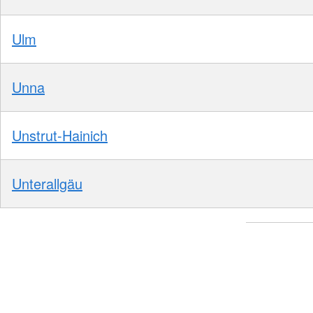
Ulm
Unna
Unstrut-Hainich
Unterallgäu