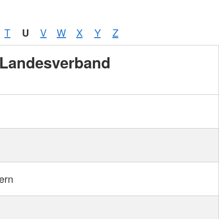
T
U
V
W
X
Y
Z
Landesverband
ern