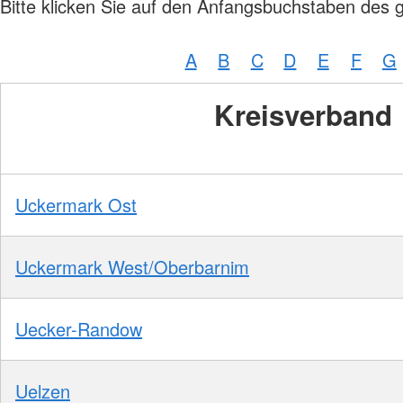
Bitte klicken Sie auf den Anfangsbuchstaben des 
A
B
C
D
E
F
G
Kreisverband
Uckermark Ost
Uckermark West/Oberbarnim
Uecker-Randow
Uelzen