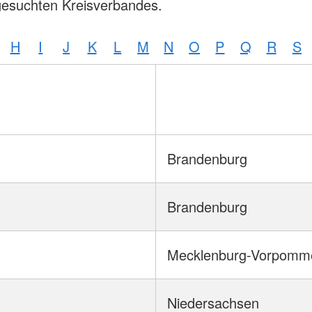
gesuchten Kreisverbandes.
H
I
J
K
L
M
N
O
P
Q
R
S
Brandenburg
Brandenburg
Mecklenburg-Vorpomm
Niedersachsen