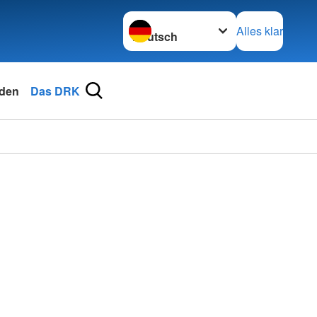
Sprache wechseln zu
Alles klar
den
Das DRK