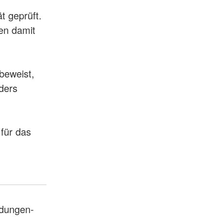
t geprüft.
gen damit
beweist,
ders
 für das
dungen-