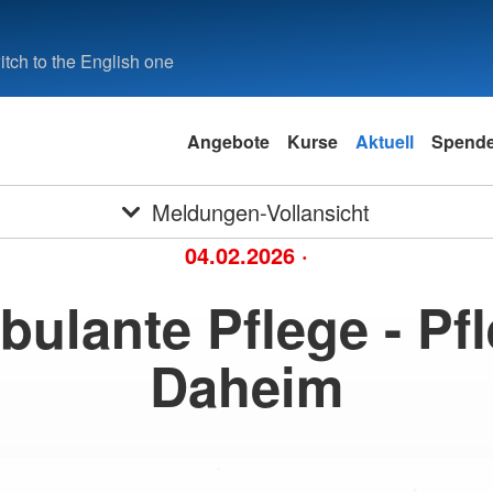
tch to the English one
Angebote
Kurse
Aktuell
Spend
Meldungen-Vollansicht
04.02.2026
·
ulante Pflege - Pf
Daheim