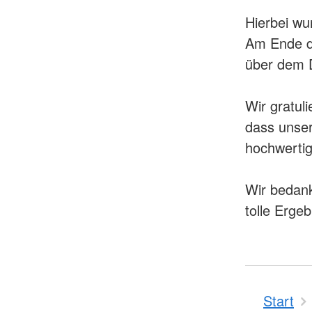
Hierbei wu
Am Ende de
über dem 
Wir gratul
dass unser
hochwertig 
Wir bedank
tolle Ergeb
Start