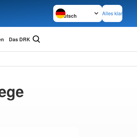
Sprache wechseln zu
Alles klar
en
Das DRK
lege