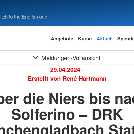
tch to the English one
Angebote
Kurse
Aktuell
Spend
Meldungen-Vollansicht
29.04.2024
·
Erstellt von
René Hartmann
er die Niers bis n
Solferino – DRK
chengladbach Sta