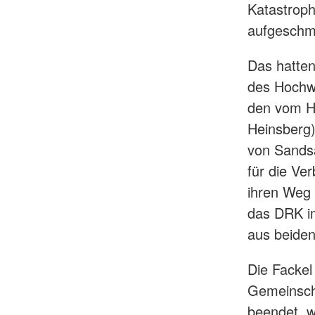
Katastroph
aufgeschm
Das hatte
des Hochwa
den vom H
Heinsberg)
von Sandsa
für die Ve
ihren Weg
das DRK im
aus beiden
Die Fackel
Gemeinscha
beendet, w