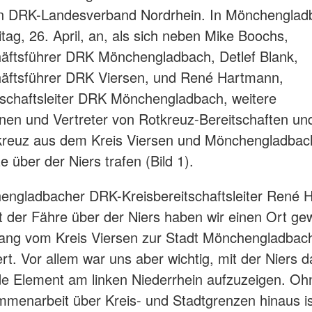
n DRK-Landesverband Nordrhein. In Mönchengla
itag, 26. April, an, als sich neben Mike Boochs,
äftsführer DRK Mönchengladbach, Detlef Blank,
häftsführer DRK Viersen, und René Hartmann,
tschaftsleiter DRK Mönchengladbach, weitere
nnen und Vertreter von Rotkreuz-Bereitschaften un
kreuz aus dem Kreis Viersen und Mönchengladbac
 über der Niers trafen (Bild 1).
engladbacher DRK-Kreisbereitschaftsleiter René 
it der Fähre über der Niers haben wir einen Ort gew
ang vom Kreis Viersen zur Stadt Mönchengladbac
ert. Vor allem war uns aber wichtig, mit der Niers d
e Element am linken Niederrhein aufzuzeigen. Oh
menarbeit über Kreis- und Stadtgrenzen hinaus i