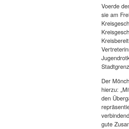
Voerde de
sie am Fre
Kreisgesch
Kreisgesc
Kreisberei
Vertreteri
Jugendrot
Stadtgrenze
Der Mönch
hierzu: „M
den Überg
repräsenti
verbindend
gute Zusam