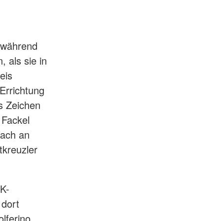
 während
 als sie in
eis
Errichtung
s Zeichen
 Fackel
bach an
tkreuzler
RK-
 dort
lferino.