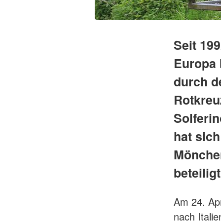
Seit 19
Europa 
durch d
Rotkreu
Solferin
hat sic
Mönchen
beteiligt
Am 24. Apr
nach Itali