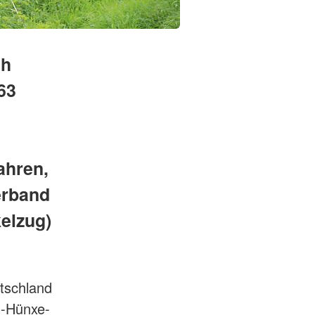
ch
63
ahren,
erband
elzug)
utschland
n-Hünxe-