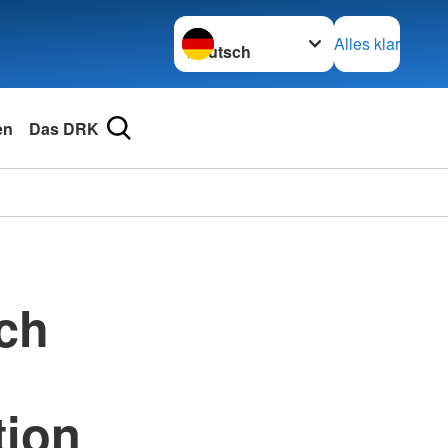
Sprache wechseln zu
Alles klar
en
Das DRK
ach
tion