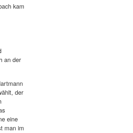
dbach kam
d
h an der
Hartmann
ählt, der
h
as
ne eine
st man im