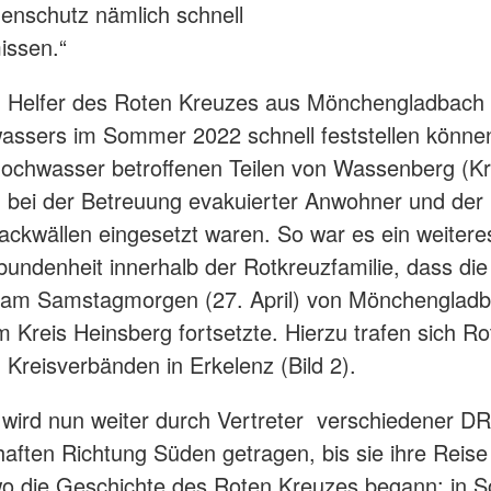
enschutz nämlich schnell
issen.“
n Helfer des Roten Kreuzes aus Mönchengladbach
ssers im Sommer 2022 schnell feststellen können,
ochwasser betroffenen Teilen von Wassenberg (Kr
 bei der Betreuung evakuierter Anwohner und der 
ckwällen eingesetzt waren. So war es ein weitere
rbundenheit innerhalb der Rotkreuzfamilie, dass die
 am Samstagmorgen (27. April) von Mönchenglad
 Kreis Heinsberg fortsetzte. Hierzu trafen sich Ro
 Kreisverbänden in Erkelenz (Bild 2).
 wird nun weiter durch Vertreter verschiedener D
ften Richtung Süden getragen, bis sie ihre Reise
o die Geschichte des Roten Kreuzes begann: in So