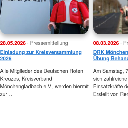
28.05.2026
· Pressemitteilung
08.03.2026
· P
Einladung zur Kreisversammlung
DRK Mönchengl
2026
Übung Behand
Alle Mitglieder des Deutschen Roten
Am Samstag, 7.
Kreuzes, Kreisverband
sich zahlreich
Mönchengladbach e.V., werden hiermit
Einsatzkräfte
zur…
Erstellt von R