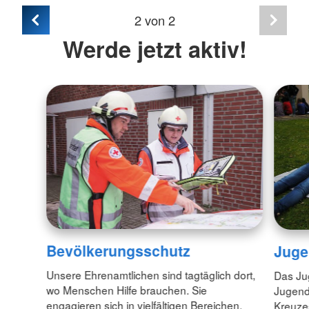
2
von 2
Werde jetzt aktiv!
Bevölkerungsschutz
Juge
Unsere Ehrenamtlichen sind tagtäglich dort,
Das Jug
wo Menschen Hilfe brauchen. Sie
Jugend
engagieren sich in vielfältigen Bereichen.
Kreuzes