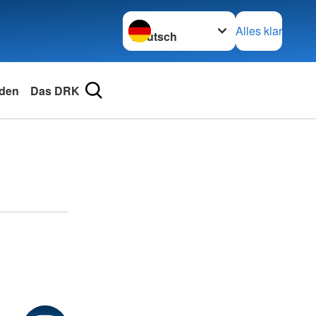
Sprache wechseln zu
Alles klar
den
Das DRK