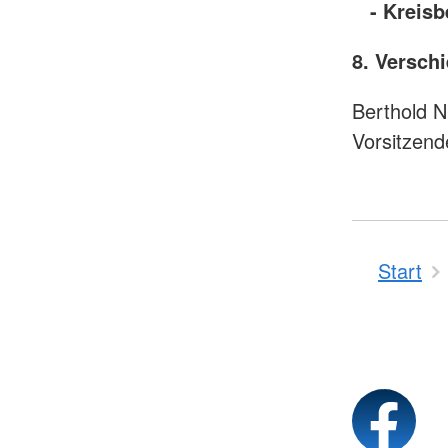
- Kreisbe
8. Versch
Berthold N
Vorsitzend
Start