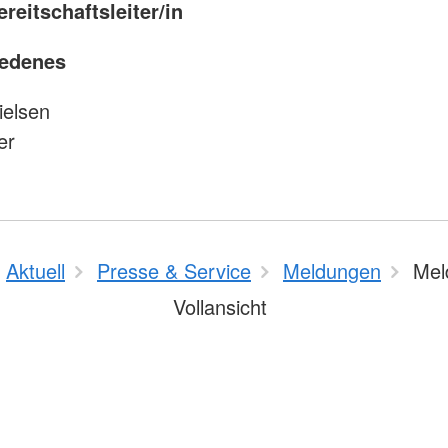
reitschaftsleiter/in
iedenes
ielsen
er
Aktuell
Presse & Service
Meldungen
Mel
Vollansicht