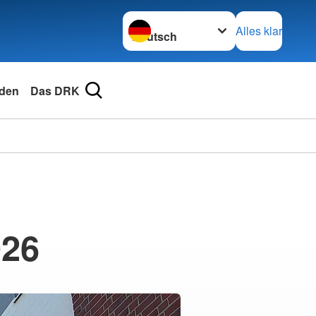
Sprache wechseln zu
Alles klar
den
Das DRK
026