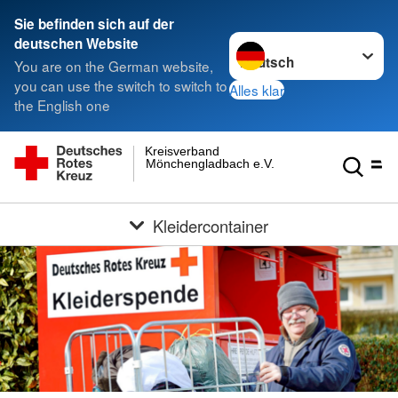
Sie befinden sich auf der
Sprache wechseln zu
deutschen Website
You are on the German website,
you can use the switch to switch to
Alles klar
the English one
Kreisverband
Mönchengladbach e.V.
Kleidercontainer