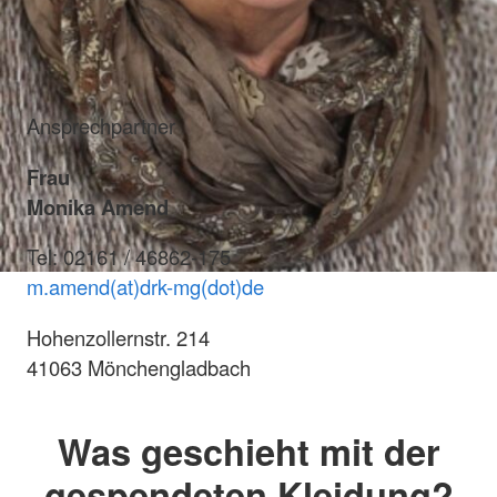
Ansprechpartner
Frau
Monika Amend
Tel: 02161 / 46862-175
m.amend(at)drk-mg(dot)de
Hohenzollernstr. 214
41063 Mönchengladbach
Was geschieht mit der
gespendeten Kleidung?