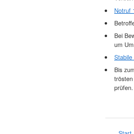
Notruf 
Betrof
Bei Bew
um Ums
Stabile
Bis zum
tröste
prüfen.
Start