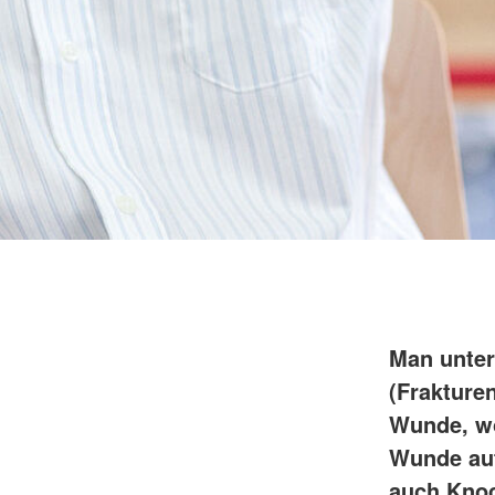
Man unter
(Frakture
Wunde, wo
Wunde auft
auch Knoc