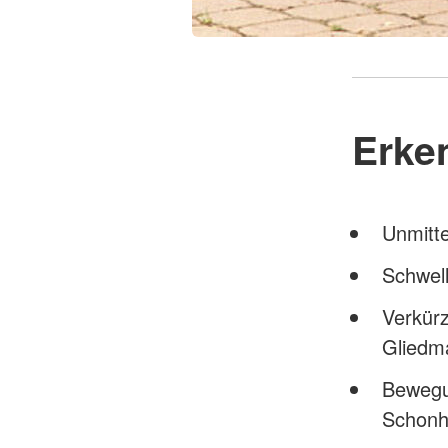
Erke
Unmitte
Schwell
Verkür
Gliedm
Bewegu
Schonh