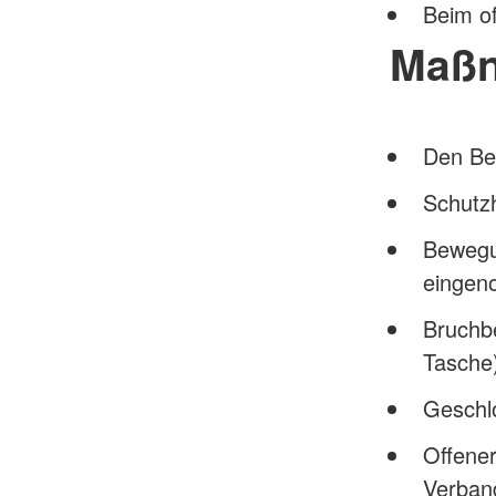
Beim o
Maß
Den Bet
Schutz
Bewegu
eingen
Bruchbe
Tasche)
Geschl
Offener
Verban