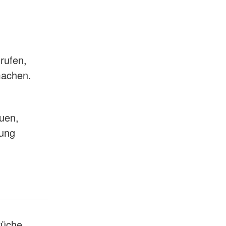
rufen,
 machen.
euen,
mung
rüche