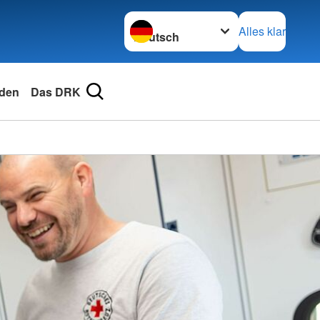
Sprache wechseln zu
Alles klar
den
Das DRK