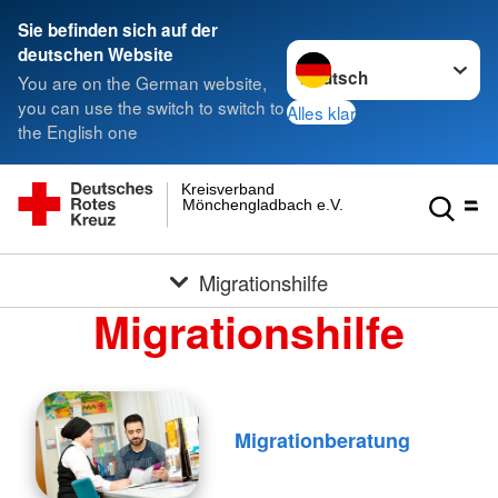
Sie befinden sich auf der
Sprache wechseln zu
deutschen Website
You are on the German website,
you can use the switch to switch to
Alles klar
the English one
Kreisverband
Mönchengladbach e.V.
Migrationshilfe
Migrationshilfe
Migrationberatung